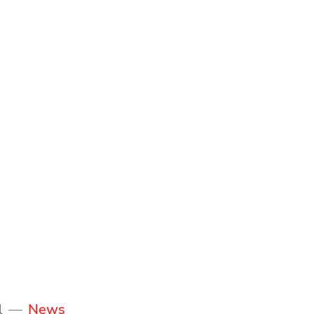
LINKS
KON
(ausgewählt)
l
News