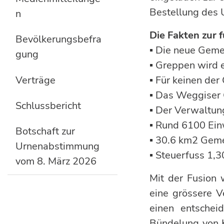
Bestellung des 
n
Die Fakten zur
Bevölkerungsbefra
▪ Die neue Geme
gung
▪ Greppen wird e
Verträge
▪ Für keinen der
▪ Das Weggiser 
Schlussbericht
▪ Der Verwaltun
▪ Rund 6100 E
Botschaft zur
▪ 30.6 km2 Gem
Urnenabstimmung
▪ Steuerfuss 1,3
vom 8. März 2026
Mit der Fusion
eine grössere V
einen entschei
Bündelung von Kr