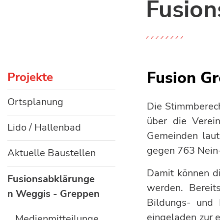
Fusion
Fusion G
Projekte
Ortsplanung
Die Stimmberec
über die Verei
Lido / Hallenbad
Gemeinden laut
gegen 763 Nein
Aktuelle Baustellen
Damit können d
Fusionsabklärunge
werden. Bereit
n Weggis - Greppen
Bildungs- und 
(ausgewählt)
eingeladen zur
Medienmitteilunge