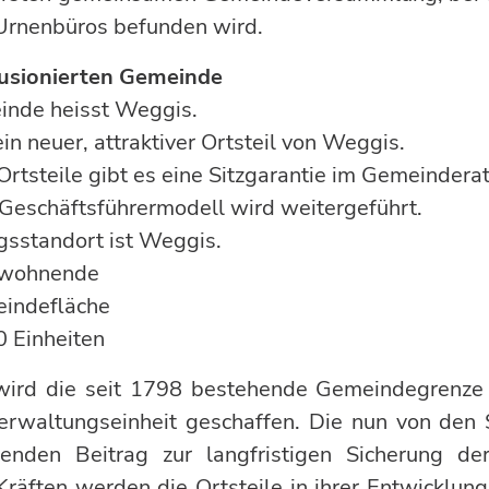
Urnenbüros befunden wird.
 fusionierten Gemeinde
inde heisst Weggis.
in neuer, attraktiver Ortsteil von Weggis.
 Ortsteile gibt es eine Sitzgarantie im Gemeindera
Geschäftsführermodell wird weitergeführt.
gsstandort ist Weggis.
inwohnende
eindefläche
0 Einheiten
 wird die seit 1798 bestehende Gemeindegren
erwaltungseinheit geschaffen. Die nun von den 
denden Beitrag zur langfristigen Sicherung de
äften werden die Ortsteile in ihrer Entwicklung n