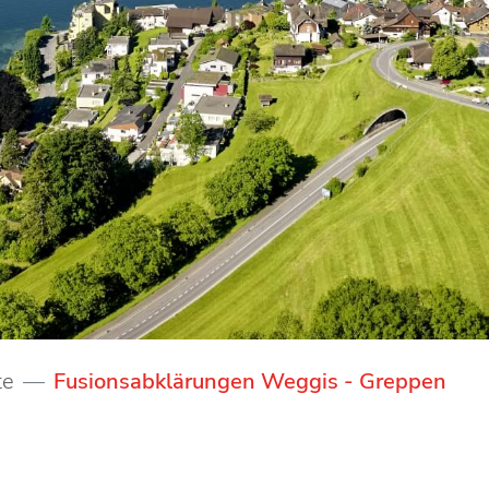
(au
te
Fusionsabklärungen Weggis - Greppen