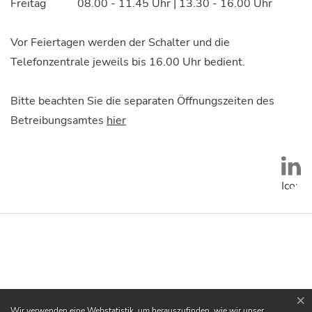
Freitag
08.00 - 11.45 Uhr | 13.30 - 16.00 Uhr
Vor Feiertagen werden der Schalter und die
Telefonzentrale jeweils bis 16.00 Uhr bedient.
Bitte beachten Sie die separaten Öffnungszeiten des
Betreibungsamtes
hier
Social
Icon
unten:
LinkedIn
Logos
×
Webstatistik
Wir verwenden eine Webstatistik, um herauszufinden, wie wir unser