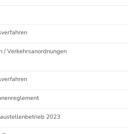
sverfahren
en / Verkehrsanordnungen
sverfahren
Zonenreglement
Baustellenbetrieb 2023