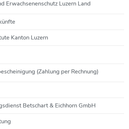
und Erwachsenenschutz Luzern Land
künfte
tute Kanton Luzern
bescheinigung (Zahlung per Rechnung)
ngsdienst Betschart & Eichhorn GmbH
ltung