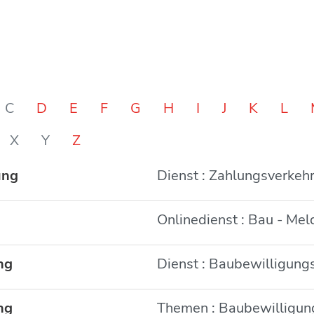
C
D
E
F
G
H
I
J
K
L
X
Y
Z
ung
Dienst : Zahlungsverkeh
Onlinedienst : Bau - Me
ng
Dienst : Baubewilligung
ng
Themen : Baubewilligun