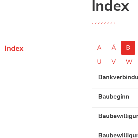
Index
(ausgewählt)
Index
A
Ä
B
U
V
W
Bankverbind
Baubeginn
Baubewilligu
Baubewilligu