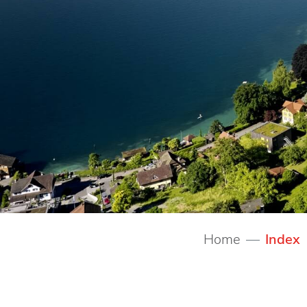
(
Index