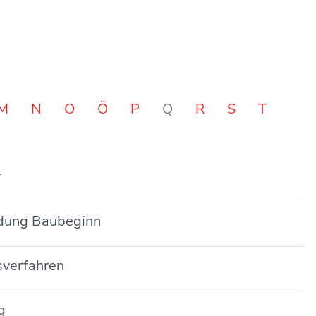
M
N
O
Ö
P
Q
R
S
T
r
ldung Baubeginn
sverfahren
g