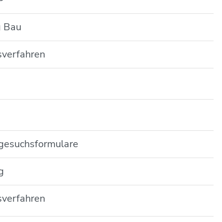
g Bau
sverfahren
ugesuchsformulare
g
sverfahren