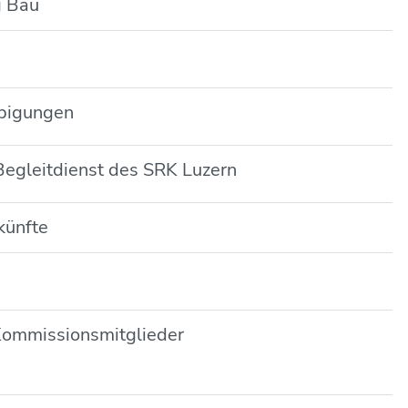
g Bau
ubigungen
egleitdienst des SRK Luzern
künfte
Kommissionsmitglieder